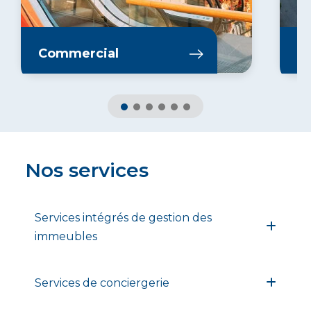
En savoir plus
En
Commercial
In
Nos services
Services intégrés de gestion des
immeubles
Services de conciergerie