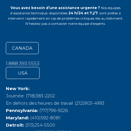
Vous avez besoin d’une assistance urgente ?
Nos équipes
d’assistance technique, disponibles
24 h/24 et 7 j/7
, sont prêtes à
intervenir rapidement en cas de problèmes critiques liés au bâtiment.
N’hésitez pas à contacter notre équipe d’experts.
CANADA
1.888.393.5553
USA
New York:
Journée: (718)383-2202
En dehors des heures de travail :(212)903-4993
Pennsylvania:
(717)796-9226
Maryland:
(410)592-8081
Detroit:
(313)254-5500