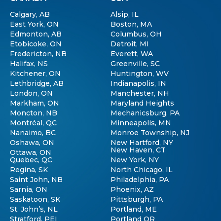
Calgary, AB
Alsip, IL
East York, ON
Boston, MA
Edmonton, AB
Columbus, OH
Etobicoke, ON
Detroit, MI
Fredericton, NB
Everett, WA
Halifax, NS
Greenville, SC
Kitchener, ON
Huntington, WV
Lethbridge, AB
Indianapolis, IN
London, ON
Manchester, NH
Markham, ON
Maryland Heights
Moncton, NB
Mechanicsburg, PA
Montréal, QC
Minneapolis, MN
Nanaimo, BC
Monroe Township, NJ
Oshawa, ON
New Hartford, NY
New Haven, CT
Ottawa, ON
Quebec, QC
New York, NY
Regina, SK
North Chicago, IL
Saint John, NB
Philadelphia, PA
Sarnia, ON
Phoenix, AZ
Saskatoon, SK
Pittsburgh, PA
St. John’s, NL
Portland, ME
Stratford, PEI
Portland OR