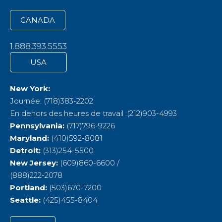
CANADA
1.888.393.5553
USA
New York:
Journée: (718)383-2202
En dehors des heures de travail :(212)903-4993
Pennsylvania:
(717)796-9226
Maryland:
(410)592-8081
Detroit:
(313)254-5500
New Jersey:
(609)860-6600 /
(888)222-2078
Portland:
(503)670-7200
Seattle:
(425)455-8404