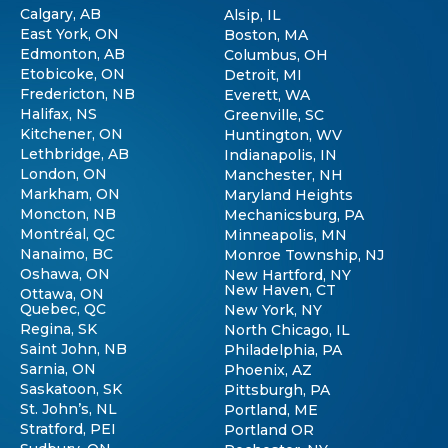
Calgary, AB
Alsip, IL
East York, ON
Boston, MA
Edmonton, AB
Columbus, OH
Etobicoke, ON
Detroit, MI
Fredericton, NB
Everett, WA
Halifax, NS
Greenville, SC
Kitchener, ON
Huntington, WV
Lethbridge, AB
Indianapolis, IN
London, ON
Manchester, NH
Markham, ON
Maryland Heights
Moncton, NB
Mechanicsburg, PA
Montréal, QC
Minneapolis, MN
Nanaimo, BC
Monroe Township, NJ
Oshawa, ON
New Hartford, NY
New Haven, CT
Ottawa, ON
Quebec, QC
New York, NY
Regina, SK
North Chicago, IL
Saint John, NB
Philadelphia, PA
Sarnia, ON
Phoenix, AZ
Saskatoon, SK
Pittsburgh, PA
St. John’s, NL
Portland, ME
Stratford, PEI
Portland OR