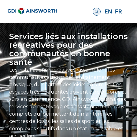
EN
FR
Services liés aux installations
récréatives pour des
communautés en bonne
santé
Les installations récréatives rassemblent les
communautés autour de l’entraînement
physique, du sport et des loisirs en famille. Ces
espaces très fréquentés doivent être propres et
sûrs en permanence. GDI Ainsworth fournit des
services de nettoyage et d’assistance technique
complets qui permettent de maintenir les
centres de loisirs, les salles de sport et les
complexes sportifs dans un état impeccable et
accueillant.