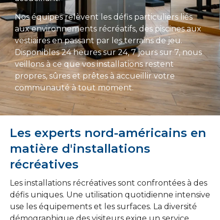
Nos équipes relèvent les défis particuliers liés
aux environnements récréatifs, des piscines aux
vestiaires en passant par les terrains de jeu.
Disponibles 24 heures sur 24, 7 jours sur 7, nous
veillons à ce que vos installations restent
propres, sûres et prêtes à accueillir votre
communauté à tout moment.
Les experts nord-américains en
matière d'installations
récréatives
Les installations récréatives sont confrontées à des
défis uniques. Une utilisation quotidienne intensive
use les équipements et les surfaces. La diversité
démographique des visiteurs exige un service