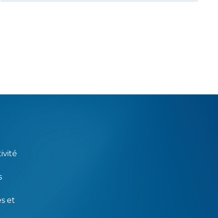
ivité
s
s et