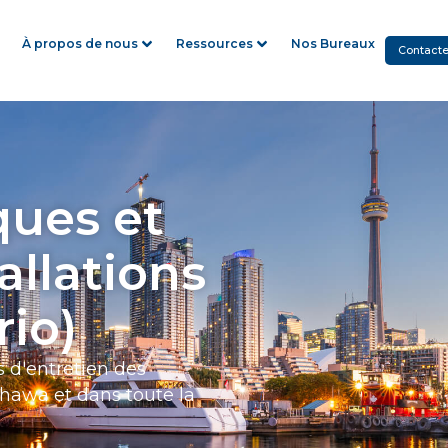
À propos de nous
Ressources
Nos Bureaux
Contact
ques et
allations
io)
s d'entretien des
shawa et dans toute la