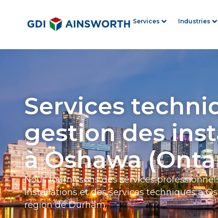
Services
Industries
Services techni
gestion des inst
à Oshawa (Ontar
Nous fournissons des services professionnel
installations et des services techniques à O
région de Durham.