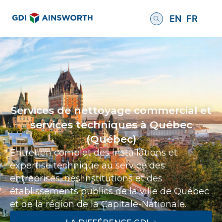
EN
FR
Services de nettoyage commercial et
services techniques à Québec
(Québec)
Entretien complet des installations et
expertise technique au service des
entreprises, des institutions et des
établissements publics de la ville de Québec
et de la région de la Capitale-Nationale.