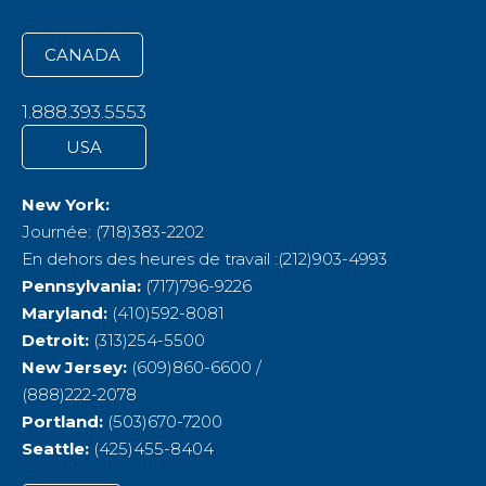
CANADA
1.888.393.5553
USA
New York:
Journée: (718)383-2202
En dehors des heures de travail :(212)903-4993
Pennsylvania:
(717)796-9226
Maryland:
(410)592-8081
Detroit:
(313)254-5500
New Jersey:
(609)860-6600 /
(888)222-2078
Portland:
(503)670-7200
Seattle:
(425)455-8404