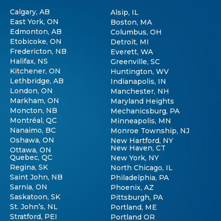
Calgary, AB
Alsip, IL
East York, ON
Boston, MA
Edmonton, AB
Columbus, OH
Etobicoke, ON
Detroit, MI
Fredericton, NB
Everett, WA
Halifax, NS
Greenville, SC
Kitchener, ON
Huntington, WV
Lethbridge, AB
Indianapolis, IN
London, ON
Manchester, NH
Markham, ON
Maryland Heights
Moncton, NB
Mechanicsburg, PA
Montréal, QC
Minneapolis, MN
Nanaimo, BC
Monroe Township, NJ
Oshawa, ON
New Hartford, NY
New Haven, CT
Ottawa, ON
Quebec, QC
New York, NY
Regina, SK
North Chicago, IL
Saint John, NB
Philadelphia, PA
Sarnia, ON
Phoenix, AZ
Saskatoon, SK
Pittsburgh, PA
St. John’s, NL
Portland, ME
Stratford, PEI
Portland OR