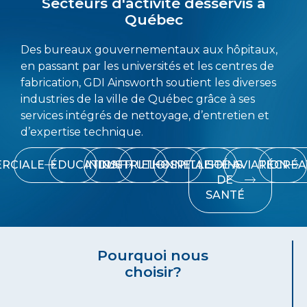
Secteurs d'activité desservis à
Québec
Des bureaux gouvernementaux aux hôpitaux,
en passant par les universités et les centres de
fabrication, GDI Ainsworth soutient les diverses
industries de la ville de Québec grâce à ses
services intégrés de nettoyage, d’entretien et
d’expertise technique.
RCIALE
ÉDUCATION
INDUSTRIEL
INSTITUTIONNELLE
HOSPITALITÉ
SOINS
AVIATION
RÉCRÉA
DE
SANTÉ
Pourquoi nous
choisir?