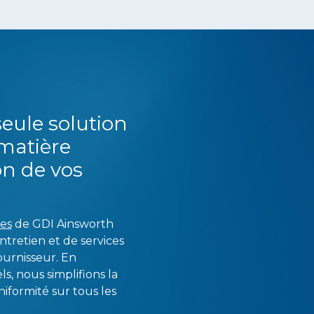
seule solution
matière
on de vos
les
de GDI Ainsworth
tretien et de services
ournisseur. En
s, nous simplifions la
niformité sur tous les