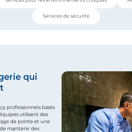
Services pour les environnements critiques
As
Services de sécurité
gerie qui
t
rie
professionnels basés
s équipes utilisent des
yage de pointe et une
n de maintenir des