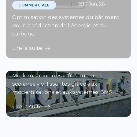
10 Jan, 26
COMMERCIALE
Optimisation des systèmes du bâtiment
pour la réduction de l’énergie et du
carbone
Lire la suite
10 Jan, 26
AUTOMATISATION
DES BÂTIMENTS
Modernisation des infrastructures
scolaires vieillissantes grâce aux
modernisations et aux systèmes BMS
Lire la suite