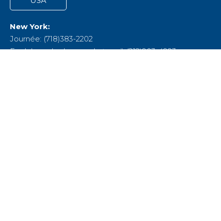
USA
New York:
Journée: (718)383-2202
En dehors des heures de travail :(212)903-4993
Pennsylvania:
(717)796-9226
Maryland:
(410)592-8081
Detroit:
(313)254-5500
New Jersey:
(609)860-6600 /
(888)222-2078
Portland:
(503)670-7200
Seattle:
(425)455-8404
EMAIL
NOSC@ainsworth.com