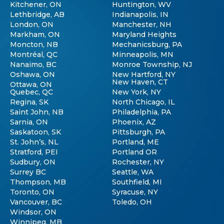
Kitchener, ON
Huntington, WV
Lethbridge, AB
Indianapolis, IN
London, ON
Manchester, NH
Markham, ON
Maryland Heights
Moncton, NB
Mechanicsburg, PA
Montréal, QC
Minneapolis, MN
Nanaimo, BC
Monroe Township, NJ
Oshawa, ON
New Hartford, NY
New Haven, CT
Ottawa, ON
Quebec, QC
New York, NY
Regina, SK
North Chicago, IL
Saint John, NB
Philadelphia, PA
Sarnia, ON
Phoenix, AZ
Saskatoon, SK
Pittsburgh, PA
St. John’s, NL
Portland, ME
Stratford, PEI
Portland OR
Sudbury, ON
Rochester, NY
Surrey BC
Seattle, WA
Thompson, MB
Southfield, MI
Toronto, ON
Syracuse, NY
Vancouver, BC
Toledo, OH
Windsor, ON
Winnipeg, MB