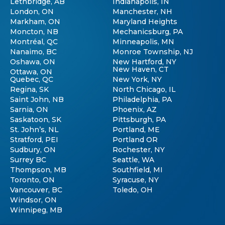
Lethbridge, AB
Indianapolis, IN
London, ON
Manchester, NH
Markham, ON
Maryland Heights
Moncton, NB
Mechanicsburg, PA
Montréal, QC
Minneapolis, MN
Nanaimo, BC
Monroe Township, NJ
Oshawa, ON
New Hartford, NY
New Haven, CT
Ottawa, ON
Quebec, QC
New York, NY
Regina, SK
North Chicago, IL
Saint John, NB
Philadelphia, PA
Sarnia, ON
Phoenix, AZ
Saskatoon, SK
Pittsburgh, PA
St. John’s, NL
Portland, ME
Stratford, PEI
Portland OR
Sudbury, ON
Rochester, NY
Surrey BC
Seattle, WA
Thompson, MB
Southfield, MI
Toronto, ON
Syracuse, NY
Vancouver, BC
Toledo, OH
Windsor, ON
Winnipeg, MB