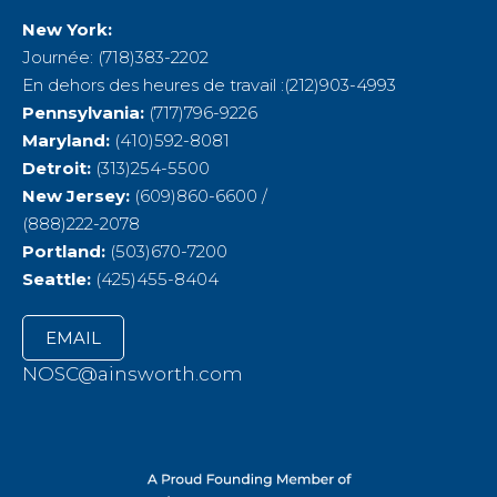
New York:
Journée: (718)383-2202
En dehors des heures de travail :(212)903-4993
Pennsylvania:
(717)796-9226
Maryland:
(410)592-8081
Detroit:
(313)254-5500
New Jersey:
(609)860-6600 /
(888)222-2078
Portland:
(503)670-7200
Seattle:
(425)455-8404
EMAIL
NOSC@ainsworth.com