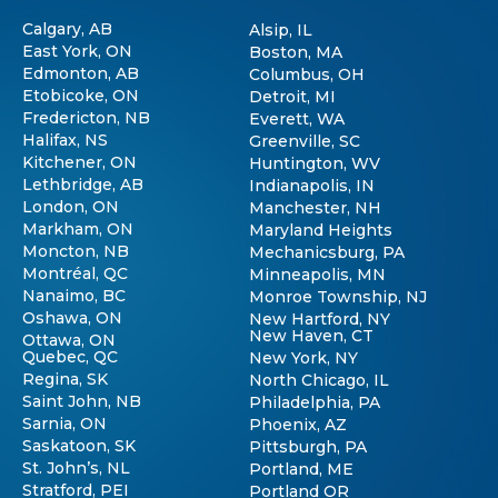
Calgary, AB
Alsip, IL
East York, ON
Boston, MA
Edmonton, AB
Columbus, OH
Etobicoke, ON
Detroit, MI
Fredericton, NB
Everett, WA
Halifax, NS
Greenville, SC
Kitchener, ON
Huntington, WV
Lethbridge, AB
Indianapolis, IN
London, ON
Manchester, NH
Markham, ON
Maryland Heights
Moncton, NB
Mechanicsburg, PA
Montréal, QC
Minneapolis, MN
Nanaimo, BC
Monroe Township, NJ
Oshawa, ON
New Hartford, NY
New Haven, CT
Ottawa, ON
Quebec, QC
New York, NY
Regina, SK
North Chicago, IL
Saint John, NB
Philadelphia, PA
Sarnia, ON
Phoenix, AZ
Saskatoon, SK
Pittsburgh, PA
St. John’s, NL
Portland, ME
Stratford, PEI
Portland OR