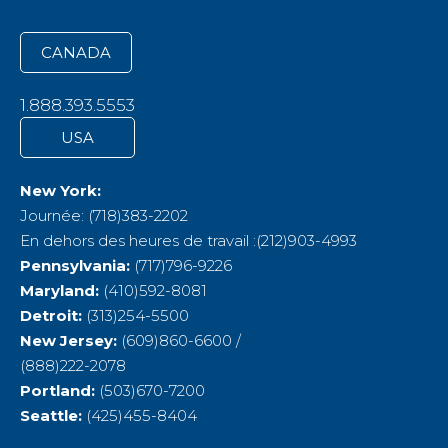
CANADA
1.888.393.5553
USA
New York:
Journée: (718)383-2202
En dehors des heures de travail :(212)903-4993
Pennsylvania:
(717)796-9226
Maryland:
(410)592-8081
Detroit:
(313)254-5500
New Jersey:
(609)860-6600 /
(888)222-2078
Portland:
(503)670-7200
Seattle:
(425)455-8404