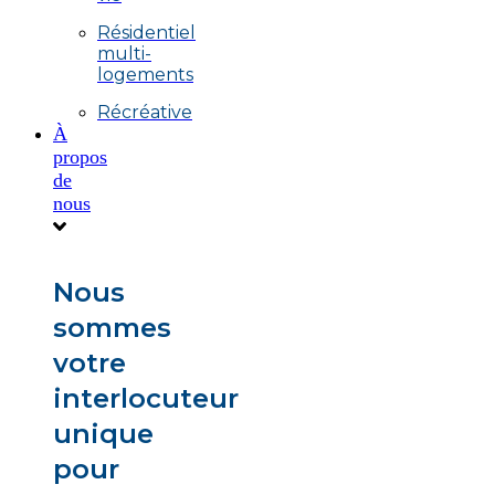
Résidentiel
multi-
logements
Récréative
À
propos
de
nous
Nous
sommes
votre
interlocuteur
unique
pour