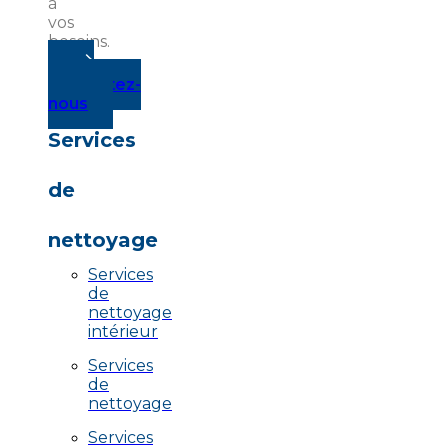
à
vos
besoins.
Contactez-
nous
Services
de
nettoyage
Services
de
nettoyage
intérieur
Services
de
nettoyage
Services