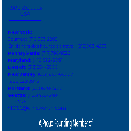
1.888.393.5553
USA
New York:
Journée: (718)383-2202
En dehors des heures de travail :(212)903-4993
Pennsylvania:
(717)796-9226
Maryland:
(410)592-8081
Detroit:
(313)254-5500
New Jersey:
(609)860-6600 /
(888)222-2078
Portland:
(503)670-7200
Seattle:
(425)455-8404
EMAIL
NOSC@ainsworth.com