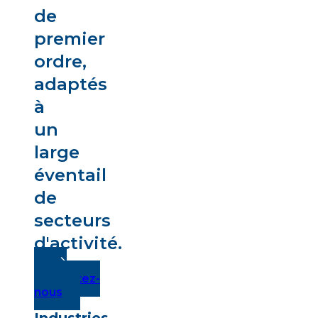
de
premier
ordre,
adaptés
à
un
large
éventail
de
secteurs
d'activité.
Contactez-
nous