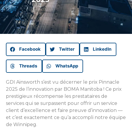
Facebook
Twitter
LinkedIn
Threads
WhatsApp
GDI Ainsworth s’est vu décerner le prix Pinnacle
2025 de l’innovation par BOMA Manitoba ! Ce prix
prestigieux récompense les prestataires de
services qui se surpassent pour offrir un service
client d’excellence et faire preuve d’innovation —
et c’est exactement ce qu’a accompli notre équipe
de Winnipeg.