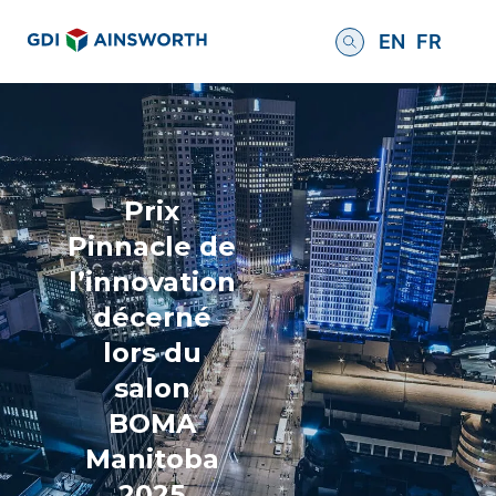
EN
FR
Prix
Pinnacle de
l’innovation
décerné
lors du
salon
BOMA
Manitoba
2025