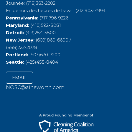
Journée: (718)383-2202
En dehors des heures de travail :(212)903-4993
Pennsylvania:
(717)796-9226
Maryland:
(410)592-8081
Detroit:
(313)254-5500
New Jersey:
(609)860-6600 /
(888)222-2078
Portland:
(503)670-7200
Seattle:
(425)455-8404
EMAIL
NOSC@ainsworth.com