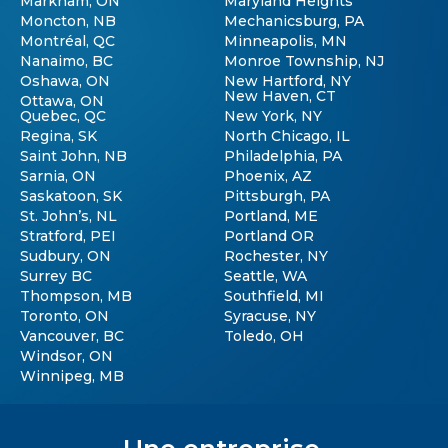
Markham, ON
Maryland Heights
Moncton, NB
Mechanicsburg, PA
Montréal, QC
Minneapolis, MN
Nanaimo, BC
Monroe Township, NJ
Oshawa, ON
New Hartford, NY
New Haven, CT
Ottawa, ON
Quebec, QC
New York, NY
Regina, SK
North Chicago, IL
Saint John, NB
Philadelphia, PA
Sarnia, ON
Phoenix, AZ
Saskatoon, SK
Pittsburgh, PA
St. John’s, NL
Portland, ME
Stratford, PEI
Portland OR
Sudbury, ON
Rochester, NY
Surrey BC
Seattle, WA
Thompson, MB
Southfield, MI
Toronto, ON
Syracuse, NY
Vancouver, BC
Toledo, OH
Windsor, ON
Winnipeg, MB